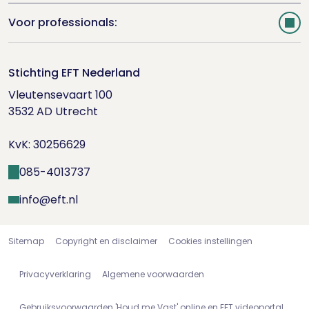
Webshop
Voor professionals:
EFT.nl
Registreren
Stichting EFT Nederland
Inloggen
Vleutensevaart 100

3532 AD Utrecht

KvK: 30256629
085-4013737
info@eft.nl
Sitemap
Copyright en disclaimer
Cookies instellingen
Privacyverklaring
Algemene voorwaarden
Gebruiksvoorwaarden 'Houd me Vast' online en EFT videoportal