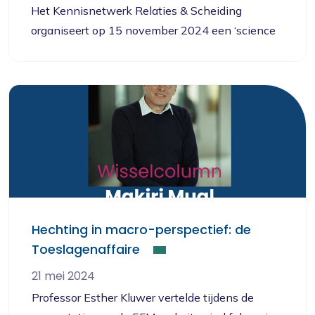
Het Kennisnetwerk Relaties & Scheiding
organiseert op 15 november 2024 een ‘science
meets practice’ conferentie in de Social Impact
Factory te Utrecht, waar wetenschappers,
therapeuten en hulpverleners die werken met
relatie- en gezinsproblematiek samenkomen om
hun kennis en ervaring uit te wisselen.
Hechting in macro-perspectief: de
Toeslagenaffaire
21 mei 2024
Professor Esther Kluwer vertelde tijdens de