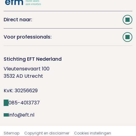
Direct naar:
Webshop
Voor professionals:
EFT.nl
Registreren
Stichting EFT Nederland
Inloggen
Vleutensevaart 100

3532 AD Utrecht

KvK: 30256629
085-4013737
info@eft.nl
Sitemap
Copyright en disclaimer
Cookies instellingen